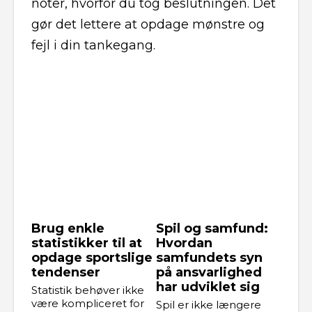
noter, hvorfor du tog beslutningen. Det
gør det lettere at opdage mønstre og
fejl i din tankegang.
Brug enkle
Spil og samfund:
statistikker til at
Hvordan
opdage sportslige
samfundets syn
tendenser
på ansvarlighed
har udviklet sig
Statistik behøver ikke
være kompliceret for
Spil er ikke længere