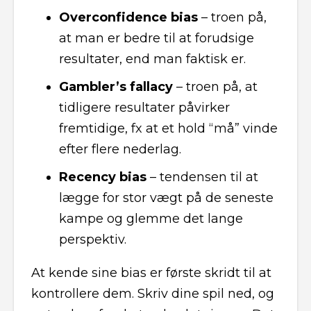
Overconfidence bias
– troen på,
at man er bedre til at forudsige
resultater, end man faktisk er.
Gambler’s fallacy
– troen på, at
tidligere resultater påvirker
fremtidige, fx at et hold “må” vinde
efter flere nederlag.
Recency bias
– tendensen til at
lægge for stor vægt på de seneste
kampe og glemme det lange
perspektiv.
At kende sine bias er første skridt til at
kontrollere dem. Skriv dine spil ned, og