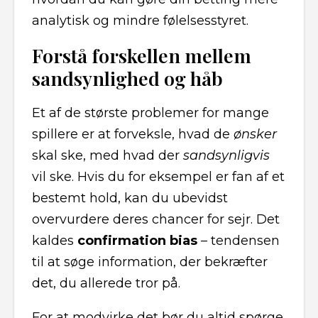
analytisk og mindre følelsesstyret.
Forstå forskellen mellem
sandsynlighed og håb
Et af de største problemer for mange
spillere er at forveksle, hvad de
ønsker
skal ske, med hvad der
sandsynligvis
vil ske. Hvis du for eksempel er fan af et
bestemt hold, kan du ubevidst
overvurdere deres chancer for sejr. Det
kaldes
confirmation bias
– tendensen
til at søge information, der bekræfter
det, du allerede tror på.
For at modvirke det bør du altid spørge