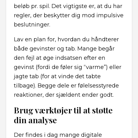
beløb pr. spil. Det vigtigste er, at du har
regler, der beskytter dig mod impulsive
beslutninger.
Lav en plan for, hvordan du håndterer
både gevinster og tab. Mange begår
den fejl at øge indsatsen efter en
gevinst (fordi de føler sig “varme”) eller
jagte tab (for at vinde det tabte
tilbage). Begge dele er følelsesstyrede
reaktioner, der sjældent ender godt.
Brug værktøjer til at støtte
din analyse
Der findes i dag mange digitale