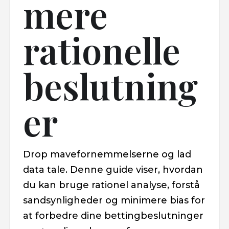
mere
rationelle
beslutning
er
Drop mavefornemmelserne og lad
data tale. Denne guide viser, hvordan
du kan bruge rationel analyse, forstå
sandsynligheder og minimere bias for
at forbedre dine bettingbeslutninger