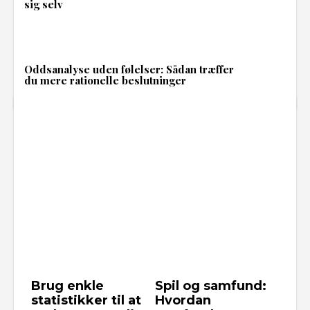
sig selv
Oddsanalyse uden følelser: Sådan træffer
du mere rationelle beslutninger
Brug enkle
Spil og samfund:
statistikker til at
Hvordan