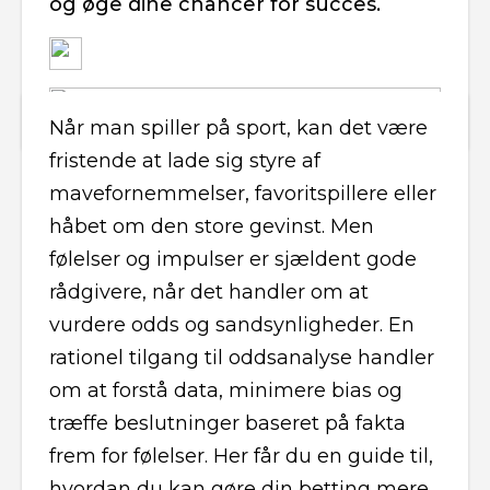
og øge dine chancer for succes.
Når man spiller på sport, kan det være
fristende at lade sig styre af
mavefornemmelser, favoritspillere eller
håbet om den store gevinst. Men
følelser og impulser er sjældent gode
rådgivere, når det handler om at
vurdere odds og sandsynligheder. En
rationel tilgang til oddsanalyse handler
om at forstå data, minimere bias og
træffe beslutninger baseret på fakta
frem for følelser. Her får du en guide til,
hvordan du kan gøre din betting mere