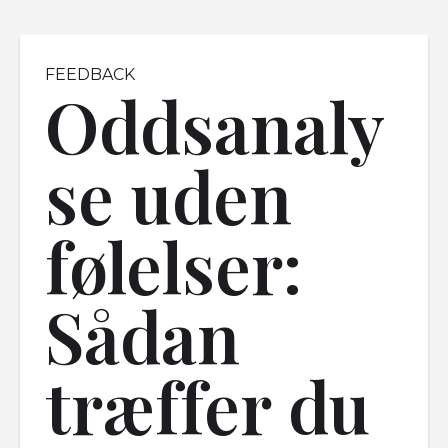
FEEDBACK
Oddsanaly
se uden
følelser:
Sådan
træffer du