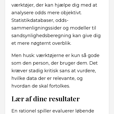
værktøjer, der kan hjælpe dig med at
analysere odds mere objektivt.
Statistikdatabaser, odds-
sammenligningssider og modeller til
sandsynlighedsberegning kan give dig
et mere nøgternt overblik.
Men husk: værktøjerne er kun så gode
som den person, der bruger dem. Det
kræver stadig kritisk sans at vurdere,
hvilke data der er relevante, og
hvordan de skal fortolkes.
Lær af dine resultater
En rationel spiller evaluerer løbende