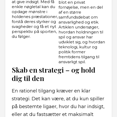
at give indsigt. Med få
blot en privat
enkle nøgletal kan du
fornøjelse, men en del
opdage mønstre i
af en større
holdenes præstationer,
samfundsdebat om
forstå deres styrker og
ansvarlighed og etik.
svagheder og få et nyt
Artiklen undersøger,
perspektiv på sporten,
hvordan holdningen til
du følger.
spil og ansvar har
udviklet sig, og hvordan
teknologi, kultur og
politik former
fremtidens tilgang til
ansvarligt spil.
Skab en strategi – og hold
dig til den
En rationel tilgang kræver en klar
strategi. Det kan være, at du kun spiller
på bestemte ligaer, hvor du har indsigt,
eller at du fastsætter et maksimalt