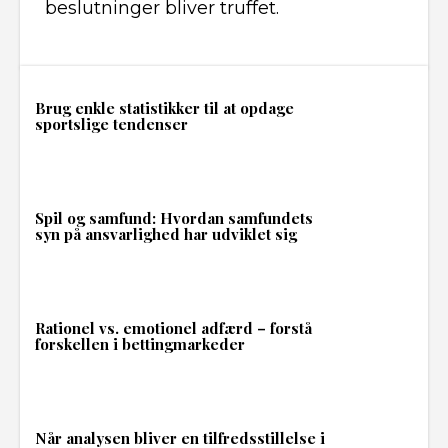
beslutninger bliver truffet.
Brug enkle statistikker til at opdage
sportslige tendenser
Spil og samfund: Hvordan samfundets
syn på ansvarlighed har udviklet sig
Rationel vs. emotionel adfærd – forstå
forskellen i bettingmarkeder
Når analysen bliver en tilfredsstillelse i