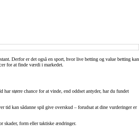
nt. Derfor er det også en sport, hvor live betting og value betting kan
er for at finde værdi i markedet.
d har større chance for at vinde, end oddset antyder, har du fundet
er tid kan sådanne spil give overskud – forudsat at dine vurderinger er
r skader, form eller taktiske ændringer.