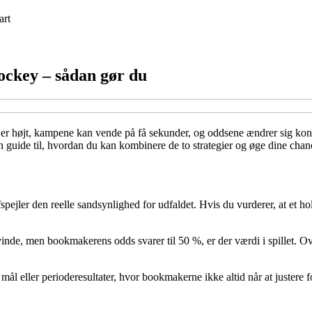
art
hockey – sådan gør du
er højt, kampene kan vende på få sekunder, og oddsene ændrer sig konsta
n guide til, hvordan du kan kombinere de to strategier og øge dine chanc
ejler den reelle sandsynlighed for udfaldet. Hvis du vurderer, at et hol
inde, men bookmakerens odds svarer til 50 %, er der værdi i spillet. Ov
ål eller perioderesultater, hvor bookmakerne ikke altid når at justere fo