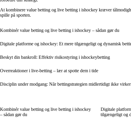
At kombinere value betting og live betting i ishockey kræver tålmodigh
spille på sporten.
Kombinér value betting og live betting i ishockey – sådan gør du
Digitale platforme og ishockey: Et mere tilgængeligt og dynamisk bet
Beskyt din bankroll: Effektiv risikostyring i ishockeybetting
Overreaktioner i live-betting – lær at spotte dem i tide
Disciplin under modgang: Når bettingstrategien midlertidigt ikke virker
Kombinér value betting og live betting i ishockey
Digitale platfor
– sådan gør du
tilgængeligt og