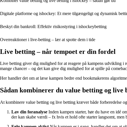
Kombinér value betting og live betting i ishockey – sådan gør du
Digitale platforme og ishockey: Et mere tilgængeligt og dynamisk bet
Beskyt din bankroll: Effektiv risikostyring i ishockeybetting
Overreaktioner i live-betting – lær at spotte dem i tide
Live betting – når tempoet er din fordel
Live betting giver dig mulighed for at reagere på kampens udvikling i r
mange chancer – og det kan give dig mulighed for at spille på comeback
Her handler det om at læse kampen bedre end bookmakerens algoritmer. 
Sådan kombinerer du value betting og live 
At kombinere value betting og live betting kræver både forberedelse og 
Lav din foranalyse
Inden kampen starter, bør du have en idé om,
der kan skabe værdi – fx hvis et hold ofte starter langsomt, men b
Følg kampen aktivt
Når kampen er i gang, handler det om at obse