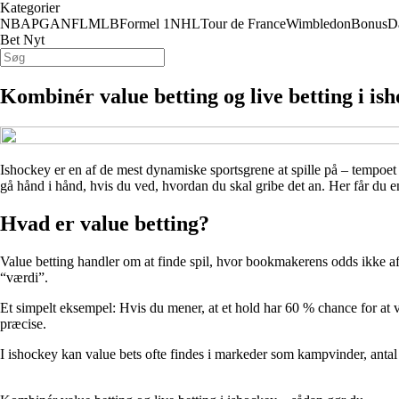
Kategorier
NBA
PGA
NFL
MLB
Formel 1
NHL
Tour de France
Wimbledon
Bonus
D
Bet Nyt
Kombinér value betting og live betting i is
Ishockey er en af de mest dynamiske sportsgrene at spille på – tempoet 
gå hånd i hånd, hvis du ved, hvordan du skal gribe det an. Her får du e
Hvad er value betting?
Value betting handler om at finde spil, hvor bookmakerens odds ikke afsp
“værdi”.
Et simpelt eksempel: Hvis du mener, at et hold har 60 % chance for at v
præcise.
I ishockey kan value bets ofte findes i markeder som kampvinder, antal m