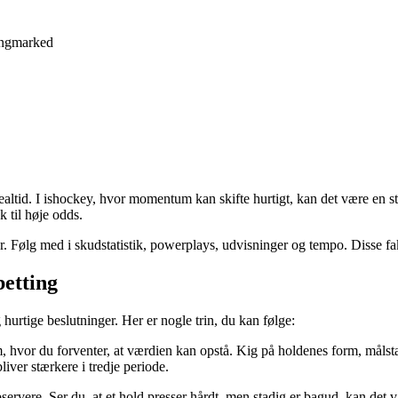
tingmarked
ealtid. I ishockey, hvor momentum kan skifte hurtigt, kan det være en st
 til høje odds.
Følg med i skudstatistik, powerplays, udvisninger og tempo. Disse fak
betting
hurtige beslutninger. Her er nogle trin, du kan følge:
 hvor du forventer, at værdien kan opstå. Kig på holdenes form, målsta
liver stærkere i tredje periode.
rvere. Ser du, at et hold presser hårdt, men stadig er bagud, kan det v