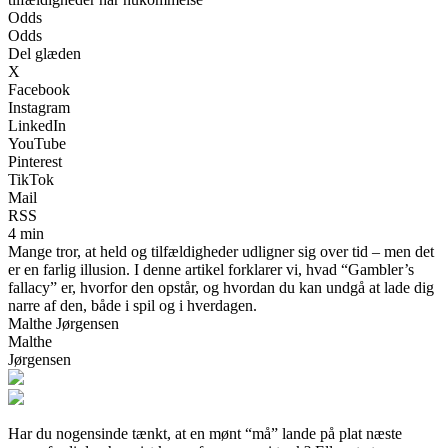
Odds
Odds
Del glæden
X
Facebook
Instagram
LinkedIn
YouTube
Pinterest
TikTok
Mail
RSS
4 min
Mange tror, at held og tilfældigheder udligner sig over tid – men det
er en farlig illusion. I denne artikel forklarer vi, hvad “Gambler’s
fallacy” er, hvorfor den opstår, og hvordan du kan undgå at lade dig
narre af den, både i spil og i hverdagen.
Malthe Jørgensen
Malthe
Jørgensen
Har du nogensinde tænkt, at en mønt “må” lande på plat næste