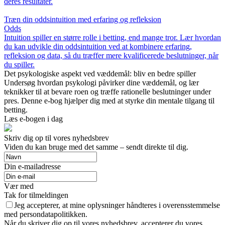
deres resultater.
Træn din oddsintuition med erfaring og refleksion
Odds
Intuition spiller en større rolle i betting, end mange tror. Lær hvordan
du kan udvikle din oddsintuition ved at kombinere erfaring,
refleksion og data, så du træffer mere kvalificerede beslutninger, når
du spiller.
Det psykologiske aspekt ved væddemål: bliv en bedre spiller
Undersøg hvordan psykologi påvirker dine væddemål, og lær
teknikker til at bevare roen og træffe rationelle beslutninger under
pres. Denne e-bog hjælper dig med at styrke din mentale tilgang til
betting.
Læs e-bogen i dag
Skriv dig op til vores nyhedsbrev
Viden du kan bruge med det samme – sendt direkte til dig.
Din e-mailadresse
Vær med
Tak for tilmeldingen
Jeg accepterer, at mine oplysninger håndteres i overensstemmelse
med persondatapolitikken.
Når du skriver dig op til vores nyhedsbrev, accepterer du vores