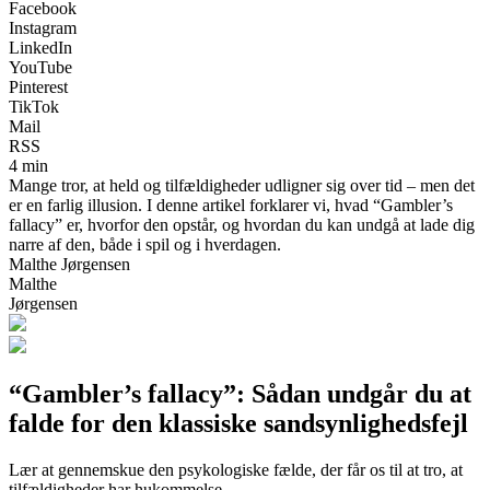
Facebook
Instagram
LinkedIn
YouTube
Pinterest
TikTok
Mail
RSS
4 min
Mange tror, at held og tilfældigheder udligner sig over tid – men det
er en farlig illusion. I denne artikel forklarer vi, hvad “Gambler’s
fallacy” er, hvorfor den opstår, og hvordan du kan undgå at lade dig
narre af den, både i spil og i hverdagen.
Malthe Jørgensen
Malthe
Jørgensen
“Gambler’s fallacy”: Sådan undgår du at
falde for den klassiske sandsynlighedsfejl
Lær at gennemskue den psykologiske fælde, der får os til at tro, at
tilfældigheder har hukommelse