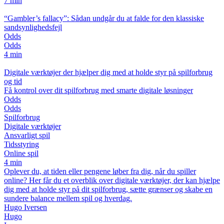
7 min
“Gambler’s fallacy”: Sådan undgår du at falde for den klassiske
sandsynlighedsfejl
Odds
Odds
4 min
Digitale værktøjer der hjælper dig med at holde styr på spilforbrug
og tid
Få kontrol over dit spilforbrug med smarte digitale løsninger
Odds
Odds
Spilforbrug
Digitale værktøjer
Ansvarligt spil
Tidsstyring
Online spil
4 min
Oplever du, at tiden eller pengene løber fra dig, når du spiller
online? Her får du et overblik over digitale værktøjer, der kan hjælpe
dig med at holde styr på dit spilforbrug, sætte grænser og skabe en
sundere balance mellem spil og hverdag.
Hugo Iversen
Hugo