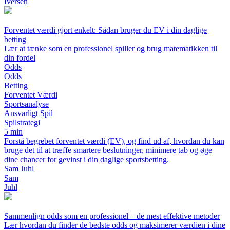
Iversen
Forventet værdi gjort enkelt: Sådan bruger du EV i din daglige
betting
Lær at tænke som en professionel spiller og brug matematikken til
din fordel
Odds
Odds
Betting
Forventet Værdi
Sportsanalyse
Ansvarligt Spil
Spilstrategi
5 min
Forstå begrebet forventet værdi (EV), og find ud af, hvordan du kan
bruge det til at træffe smartere beslutninger, minimere tab og øge
dine chancer for gevinst i din daglige sportsbetting.
Sam Juhl
Sam
Juhl
Sammenlign odds som en professionel – de mest effektive metoder
Lær hvordan du finder de bedste odds og maksimerer værdien i dine