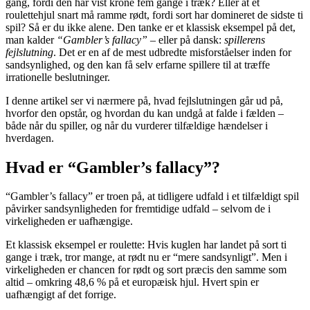
gang, fordi den har vist krone fem gange i træk? Eller at et
roulettehjul snart må ramme rødt, fordi sort har domineret de sidste ti
spil? Så er du ikke alene. Den tanke er et klassisk eksempel på det,
man kalder
“Gambler’s fallacy”
– eller på dansk:
spillerens
fejlslutning
. Det er en af de mest udbredte misforståelser inden for
sandsynlighed, og den kan få selv erfarne spillere til at træffe
irrationelle beslutninger.
I denne artikel ser vi nærmere på, hvad fejlslutningen går ud på,
hvorfor den opstår, og hvordan du kan undgå at falde i fælden –
både når du spiller, og når du vurderer tilfældige hændelser i
hverdagen.
Hvad er “Gambler’s fallacy”?
“Gambler’s fallacy” er troen på, at tidligere udfald i et tilfældigt spil
påvirker sandsynligheden for fremtidige udfald – selvom de i
virkeligheden er uafhængige.
Et klassisk eksempel er roulette: Hvis kuglen har landet på sort ti
gange i træk, tror mange, at rødt nu er “mere sandsynligt”. Men i
virkeligheden er chancen for rødt og sort præcis den samme som
altid – omkring 48,6 % på et europæisk hjul. Hvert spin er
uafhængigt af det forrige.