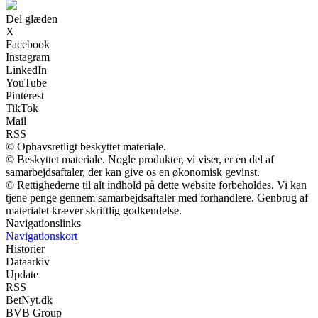
Del glæden
X
Facebook
Instagram
LinkedIn
YouTube
Pinterest
TikTok
Mail
RSS
© Ophavsretligt beskyttet materiale.
© Beskyttet materiale. Nogle produkter, vi viser, er en del af
samarbejdsaftaler, der kan give os en økonomisk gevinst.
© Rettighederne til alt indhold på dette website forbeholdes. Vi kan
tjene penge gennem samarbejdsaftaler med forhandlere. Genbrug af
materialet kræver skriftlig godkendelse.
Navigationslinks
Navigationskort
Historier
Dataarkiv
Update
RSS
BetNyt.dk
BVB Group