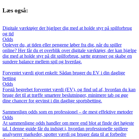
Læs også:
Digitale værktøjer der hjælper dig med at holde styr på spilforbrug
og tid
Odds
Oplever du, at tiden eller pengene løber fra dig, når du spiller
online? Her får du et overblik over digitale værktøjer, der kan hjælpe
dig med at holde styr på dit spilforbrug, sætte grænser og skabe en
sundere balance mellem spil og hverdag.
Forventet værdi gjort enkelt: Sådan bruger du EV i din daglige
betting
Odds
Forstå begrebet forventet værdi (EV), og find ud af, hvordan du kan
bruge det til at træffe smartere beslutninger, minimere tab og øge
dine chancer for gevinst i din daglige sportsbetting.
Sammenlign odds som en professionel – de mest effektive metoder
Odds
At sammenligne odds handler om mere end blot at finde det højeste
tal. I denne guide får du indsigt i, hvordan professionelle spillere
analyserer markeder, spotter værdi og bruger data til at forbedre