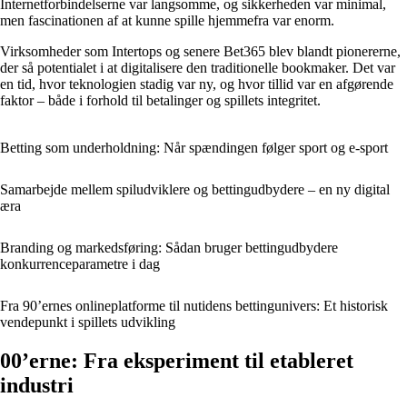
Internetforbindelserne var langsomme, og sikkerheden var minimal,
men fascinationen af at kunne spille hjemmefra var enorm.
Virksomheder som Intertops og senere Bet365 blev blandt pionererne,
der så potentialet i at digitalisere den traditionelle bookmaker. Det var
en tid, hvor teknologien stadig var ny, og hvor tillid var en afgørende
faktor – både i forhold til betalinger og spillets integritet.
Betting som underholdning: Når spændingen følger sport og e-sport
Samarbejde mellem spiludviklere og bettingudbydere – en ny digital
æra
Branding og markedsføring: Sådan bruger bettingudbydere
konkurrenceparametre i dag
Fra 90’ernes onlineplatforme til nutidens bettingunivers: Et historisk
vendepunkt i spillets udvikling
00’erne: Fra eksperiment til etableret
industri