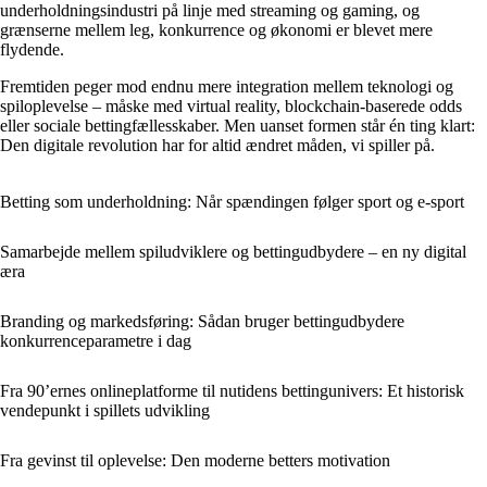
underholdningsindustri på linje med streaming og gaming, og
grænserne mellem leg, konkurrence og økonomi er blevet mere
flydende.
Fremtiden peger mod endnu mere integration mellem teknologi og
spiloplevelse – måske med virtual reality, blockchain-baserede odds
eller sociale bettingfællesskaber. Men uanset formen står én ting klart:
Den digitale revolution har for altid ændret måden, vi spiller på.
Betting som underholdning: Når spændingen følger sport og e-sport
Samarbejde mellem spiludviklere og bettingudbydere – en ny digital
æra
Branding og markedsføring: Sådan bruger bettingudbydere
konkurrenceparametre i dag
Fra 90’ernes onlineplatforme til nutidens bettingunivers: Et historisk
vendepunkt i spillets udvikling
Fra gevinst til oplevelse: Den moderne betters motivation