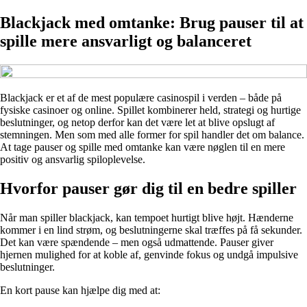
Blackjack med omtanke: Brug pauser til at
spille mere ansvarligt og balanceret
Blackjack er et af de mest populære casinospil i verden – både på
fysiske casinoer og online. Spillet kombinerer held, strategi og hurtige
beslutninger, og netop derfor kan det være let at blive opslugt af
stemningen. Men som med alle former for spil handler det om balance.
At tage pauser og spille med omtanke kan være nøglen til en mere
positiv og ansvarlig spiloplevelse.
Hvorfor pauser gør dig til en bedre spiller
Når man spiller blackjack, kan tempoet hurtigt blive højt. Hænderne
kommer i en lind strøm, og beslutningerne skal træffes på få sekunder.
Det kan være spændende – men også udmattende. Pauser giver
hjernen mulighed for at koble af, genvinde fokus og undgå impulsive
beslutninger.
En kort pause kan hjælpe dig med at: