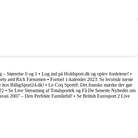
g – Størrelse 0 og 1
•
Log ind på Holdsport.dk og oplev fordelene!
•
porty and Rich Fænomen
•
Formel 1-kalender 2023: Se hvornår næste
r hos BilligSport24.dk!
•
Le Coq Sportif: Det franske mærke der gør
22
•
Se Live Streaming af Totalsportek og Få De Seneste Nyheder om
svan 2007 – Den Perfekte Familiebil!
•
Se British Eurosport 2 Live