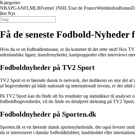
Kategorier
NBA
PGA
NFL
MLB
Formel 1
NHL
Tour de France
Wimbledon
Bonus
D
Bet Nyt
Få de seneste Fodbold-Nyheder 
Hvis du er en fodboldentusiast, er du kommet til det rette sted! Hos TV
udenlandske ligaer, transfernyheder, kamprapporter eller interviews med
Fodboldnyheder på TV2 Sport
TV2 Sport er et førende dansk tv-netværk, der dedikerer en stor del a
af begivenheder på både nationalt og internationalt niveau, er der alti
På TV2 Sport kan du finde alt fra resultater og statistikker til analy
fodboldbegivenheder, vil du finde en detaljeret dækning på TV2 Sport, 
Fodboldnyheder på Sporten.dk
Sporten.dk er en førende dansk sportsnyhedsside, der også leverer omfa
du er interesseret i danske fodboldklubber, landsholdet eller internati