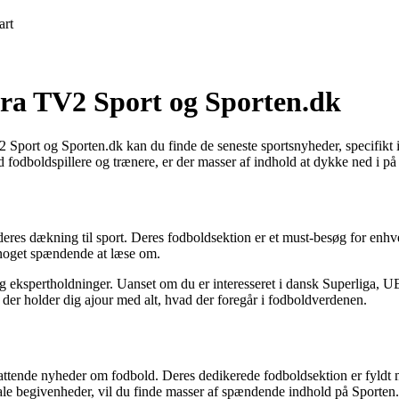
art
fra TV2 Sport og Sporten.dk
2 Sport og Sporten.dk kan du finde de seneste sportsnyheder, specifikt 
 fodboldspillere og trænere, er der masser af indhold at dykke ned i på 
f deres dækning til sport. Deres fodboldsektion er et must-besøg for 
d noget spændende at læse om.
ser og ekspertholdninger. Uanset om du er interesseret i dansk Superlig
der holder dig ajour med alt, hvad der foregår i fodboldverdenen.
ttende nyheder om fodbold. Deres dedikerede fodboldsektion er fyldt me
onale begivenheder, vil du finde masser af spændende indhold på Sporten