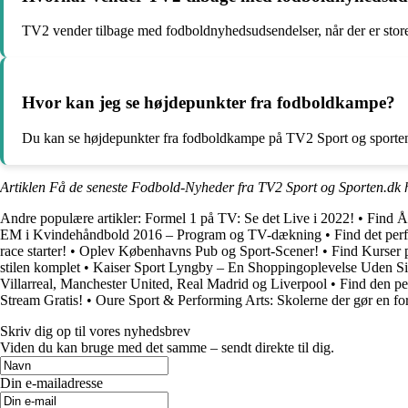
TV2 vender tilbage med fodboldnyhedsudsendelser, når der er sto
Hvor kan jeg se højdepunkter fra fodboldkampe?
Du kan se højdepunkter fra fodboldkampe på TV2 Sport og sporten
Artiklen Få de seneste Fodbold-Nyheder fra TV2 Sport og Sporten.dk 
Andre populære artikler:
Formel 1 på TV: Se det Live i 2022!
•
Find Å
EM i Kvindehåndbold 2016 – Program og TV-dækning
•
Find det per
race starter!
•
Oplev Københavns Pub og Sport-Scener!
•
Find Kurser 
stilen komplet
•
Kaiser Sport Lyngby – En Shoppingoplevelse Uden S
Villarreal, Manchester United, Real Madrid og Liverpool
•
Find den per
Stream Gratis!
•
Oure Sport & Performing Arts: Skolerne der gør en fo
Skriv dig op til vores nyhedsbrev
Viden du kan bruge med det samme – sendt direkte til dig.
Din e-mailadresse