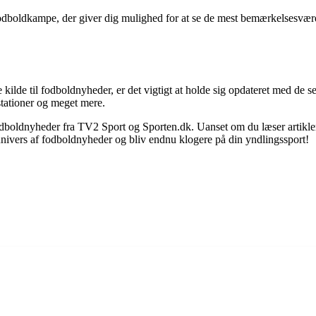
fodboldkampe, der giver dig mulighed for at se de mest bemærkelsesværd
ilde til fodboldnyheder, er det vigtigt at holde sig opdateret med de 
stationer og meget mere.
ste fodboldnyheder fra TV2 Sport og Sporten.dk. Uanset om du læser artikl
 univers af fodboldnyheder og bliv endnu klogere på din yndlingssport!