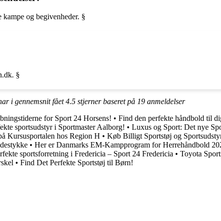
re kampe og begivenheder. §
.dk. §
har i gennemsnit fået
4.5
stjerner baseret på
19
anmeldelser
bningstiderne for Sport 24 Horsens!
•
Find den perfekte håndbold til di
fekte sportsudstyr i Sportmaster Aalborg!
•
Luxus og Sport: Det nye S
på Kursusportalen hos Region H
•
Køb Billigt Sportstøj og Sportsudsty
idestykke
•
Her er Danmarks EM-Kampprogram for Herrehåndbold 20
fekte sportsforretning i Fredericia – Sport 24 Fredericia
•
Toyota Sport
rskel
•
Find Det Perfekte Sportstøj til Børn!