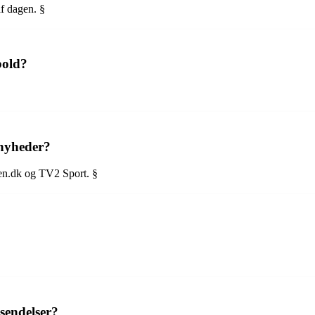
f dagen. §
bold?
nyheder?
en.dk og TV2 Sport. §
sendelser?